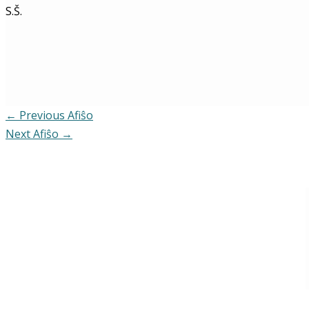
S.Š.
←
Previous Afiŝo
Next Afiŝo
→