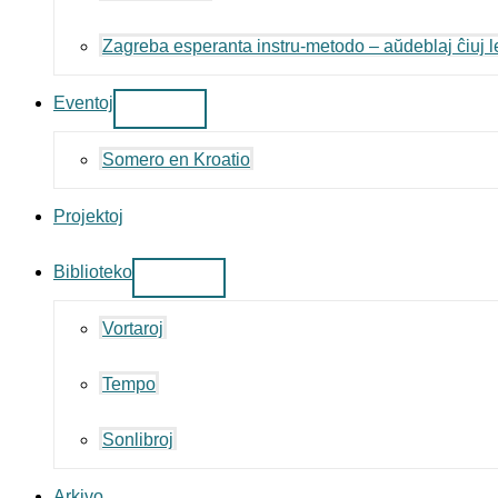
Zagreba esperanta instru-metodo – aŭdeblaj ĉiuj l
Eventoj
Somero en Kroatio
Projektoj
Biblioteko
Vortaroj
Tempo
Sonlibroj
Arkivo