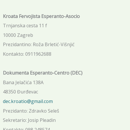
Kroata Fervojista Esperanto-Asocio
Trnjanska cesta 11 f
10000 Zagreb
Prezidantino: Roža Brletić-Višnjić
Kontakto: 0911962688
Dokumenta Esperanto-Centro (DEC)
Bana Jelačića 138A
48350 Đurđevac
dec.kroatio@gmail.com
Prezidanto: Zdravko Seleš
Sekretario: Josip Pleadin
Kontakto: 098 248574