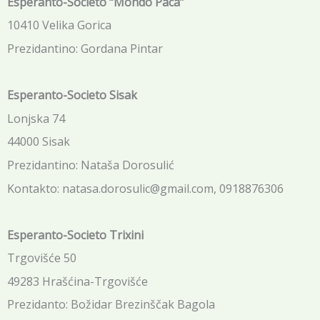
Esperanto-Societo “Mondo Paca”
10410 Velika Gorica
Prezidantino: Gordana Pintar
Esperanto-Societo Sisak
Lonjska 74
44000 Sisak
Prezidantino: Nataša Dorosulić
Kontakto: natasa.dorosulic@gmail.com, 0918876306
Esperanto-Societo Trixini
Trgovišće 50
49283 Hrašćina-Trgovišće
Prezidanto: Božidar Brezinščak Bagola