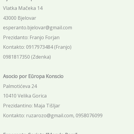
Vlatka Mačeka 14
43000 Bjelovar
esperanto.bjelovar@gmail.com
Prezidanto: Franjo Forjan
Kontakto: 0917973484 (Franjo)
0981817350 (Zdenka)
Asocio por Eŭropa Konscio
Palmotićeva 24
10410 Velika Gorica
Prezidantino: Maja Tišljar
Kontakto: ruzarozo@gmail.com, 0958076099