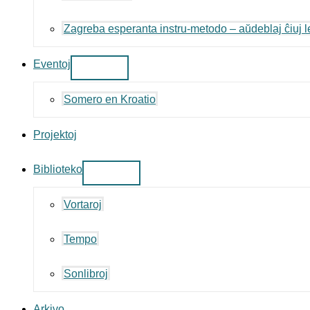
Zagreba esperanta instru-metodo – aŭdeblaj ĉiuj l
Eventoj
Somero en Kroatio
Projektoj
Biblioteko
Vortaroj
Tempo
Sonlibroj
Arkivo