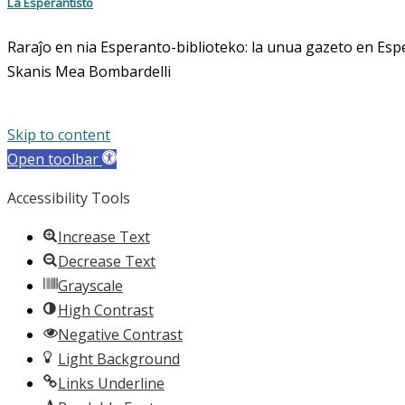
La Esperantisto
Raraĵo en nia Esperanto-biblioteko: la unua gazeto en Espe
Skanis Mea Bombardelli
Skip to content
Open toolbar
Accessibility Tools
Increase Text
Decrease Text
Grayscale
High Contrast
Negative Contrast
Light Background
Links Underline