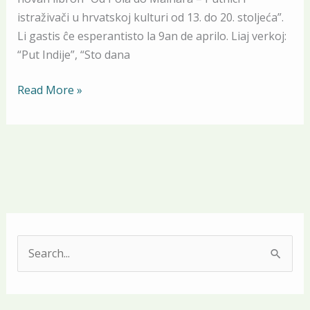
Sekelj”
istraživači u hrvatskoj kulturi od 13. do 20. stoljeća”.
la
Li gastis ĉe esperantisto la 9an de aprilo. Liaj verkoj:
9an
“Put Indije”, “Sto dana
de
aprilo
Read More »
2025
S
e
a