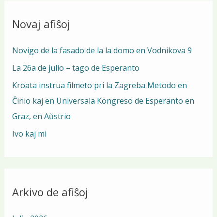
r
Novaj afiŝoj
c
h
Novigo de la fasado de la la domo en Vodnikova 9
f
La 26a de julio – tago de Esperanto
o
Kroata instrua filmeto pri la Zagreba Metodo en
r
Ĉinio kaj en Universala Kongreso de Esperanto en
:
Graz, en Aŭstrio
Ivo kaj mi
Arkivo de afiŝoj