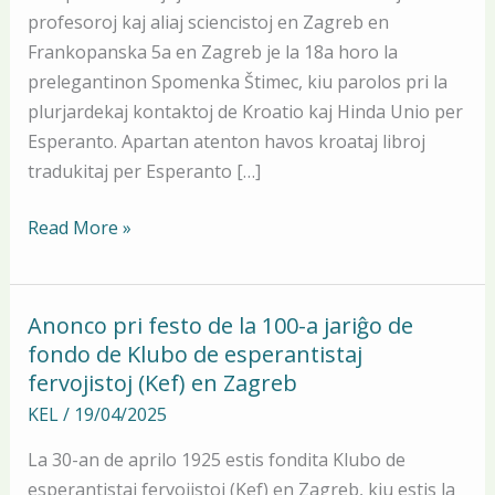
de
profesoroj kaj aliaj sciencistoj en Zagreb en
Hinda
Frankopanska 5a en Zagreb je la 18a horo la
Unio
prelegantinon Spomenka Štimec, kiu parolos pri la
plurjardekaj kontaktoj de Kroatio kaj Hinda Unio per
Esperanto. Apartan atenton havos kroataj libroj
tradukitaj per Esperanto […]
Read More »
Anonco pri festo de la 100-a jariĝo de
Anonco
fondo de Klubo de esperantistaj
pri
fervojistoj (Kef) en Zagreb
festo
de
KEL
/
19/04/2025
la
La 30-an de aprilo 1925 estis fondita Klubo de
100-
esperantistaj fervojistoj (Kef) en Zagreb, kiu estis la