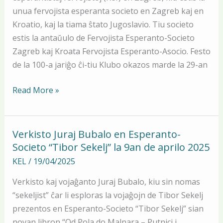
a
unua fervojista esperanta societo en Zagreb kaj en
jariĝo
Kroatio, kaj la tiama ŝtato Jugoslavio. Tiu societo
de
estis la antaŭulo de Fervojista Esperanto-Societo
fondo
Zagreb kaj Kroata Fervojista Esperanto-Asocio. Festo
de
de la 100-a jariĝo ĉi-tiu Klubo okazos marde la 29-an
Klubo
de
Read More »
esperantistaj
fervojistoj
(Kef)
Verkisto Juraj Bubalo en Esperanto-
Verkisto
en
Societo “Tibor Sekelj” la 9an de aprilo 2025
Juraj
Zagreb
Bubalo
KEL
/
19/04/2025
en
Verkisto kaj vojaĝanto Juraj Bubalo, kiu sin nomas
Esperanto-
“sekeljist” ĉar li esploras la vojaĝojn de Tibor Sekelj
Societo
prezentos en Esperanto-Societo “Tibor Sekelj” sian
“Tibor
novan libron “Od Pola do Malnara – Putnici i