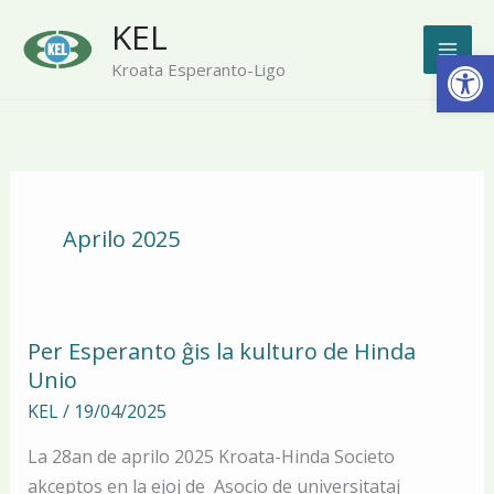
Skip
KEL
to
Open
Kroata Esperanto-Ligo
content
Aprilo 2025
Per Esperanto ĝis la kulturo de Hinda
Per
Unio
Esperanto
ĝis
KEL
/
19/04/2025
la
La 28an de aprilo 2025 Kroata-Hinda Societo
kulturo
akceptos en la ejoj de Asocio de universitataj