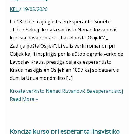
KEL
/
19/05/2026
La 13an de majo gastis en Esperanto-Societo
„Tibor Sekelj“ kroata verkisto Nenad Rizvanović
kun sia nova romano „La celpoŝto Osijek“/ „
Zadnja pošta Osijek“. Li volis verki romanon pri
Osijek kaj li inspiriĝis per la aŭtobiografia verko de
Lavoslav Kraus, prestiĝa osijeka esperantisto.
Kraus naskiĝis en Osijek en 1897 kaj soldatservis
dum la Unua mondmilito […]
Kroata verkisto Nenad Rizvanović ĉe esperantistoj
Read More »
Konciza kurso pri esperanta lingvistiko