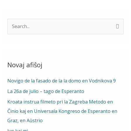
S
e
a
r
Novaj afiŝoj
c
h
Novigo de la fasado de la la domo en Vodnikova 9
f
La 26a de julio – tago de Esperanto
o
Kroata instrua filmeto pri la Zagreba Metodo en
r
Ĉinio kaj en Universala Kongreso de Esperanto en
:
Graz, en Aŭstrio