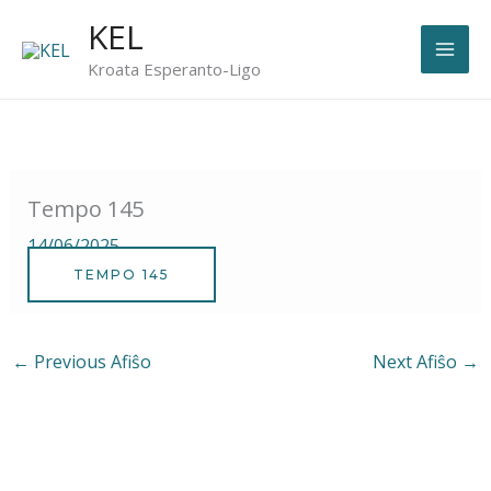
Skip
KEL
to
Kroata Esperanto-Ligo
content
Tempo 145
14/06/2025
TEMPO 145
←
Previous Afiŝo
Next Afiŝo
→