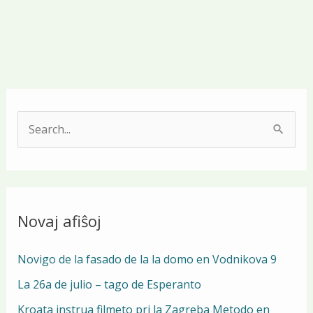
S
e
a
r
Novaj afiŝoj
c
h
Novigo de la fasado de la la domo en Vodnikova 9
f
La 26a de julio – tago de Esperanto
o
Kroata instrua filmeto pri la Zagreba Metodo en
r