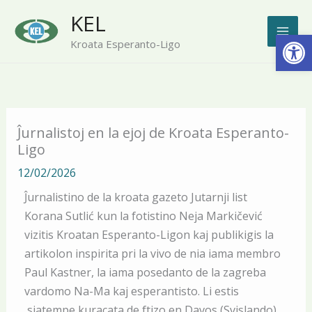
Skip
KEL
to
Open
Kroata Esperanto-Ligo
content
Ĵurnalistoj en la ejoj de Kroata Esperanto-
Ligo
12/02/2026
Ĵurnalistino de la kroata gazeto Jutarnji list
Korana Sutlić kun la fotistino Neja Markičević
vizitis Kroatan Esperanto-Ligon kaj publikigis la
artikolon inspirita pri la vivo de nia iama membro
Paul Kastner, la iama posedanto de la zagreba
vardomo Na-Ma kaj esperantisto. Li estis
siatempe kuracata de ftizo en Davos (Svislando)