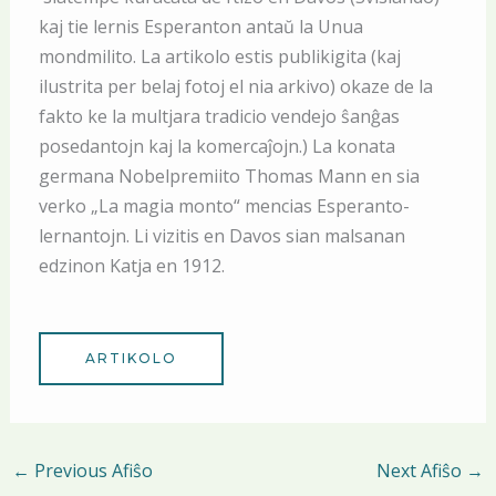
kaj tie lernis Esperanton antaŭ la Unua
mondmilito. La artikolo estis publikigita (kaj
ilustrita per belaj fotoj el nia arkivo) okaze de la
fakto ke la multjara tradicio vendejo ŝanĝas
posedantojn kaj la komercaĵojn.) La konata
germana Nobelpremiito Thomas Mann en sia
verko „La magia monto“ mencias Esperanto-
lernantojn. Li vizitis en Davos sian malsanan
edzinon Katja en 1912.
ARTIKOLO
←
Previous Afiŝo
Next Afiŝo
→