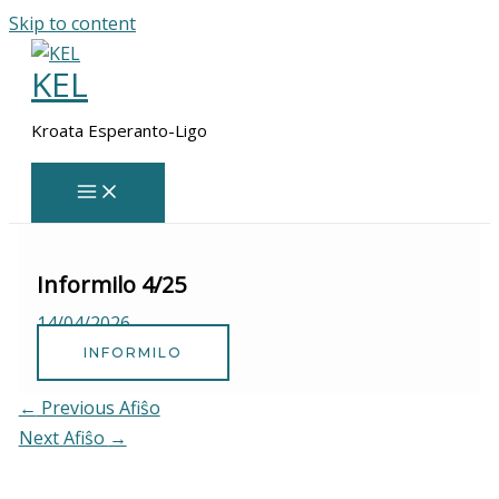
Skip to content
KEL
Kroata Esperanto-Ligo
Informilo 4/25
14/04/2026
INFORMILO
←
Previous Afiŝo
Next Afiŝo
→