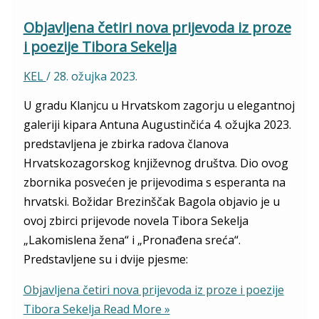
Objavljena četiri nova prijevoda iz proze
i poezije Tibora Sekelja
KEL
/
28. ožujka 2023.
U gradu Klanjcu u Hrvatskom zagorju u elegantnoj
galeriji kipara Antuna Augustinčića 4. ožujka 2023.
predstavljena je zbirka radova članova
Hrvatskozagorskog književnog društva. Dio ovog
zbornika posvećen je prijevodima s esperanta na
hrvatski. Božidar Brezinščak Bagola objavio je u
ovoj zbirci prijevode novela Tibora Sekelja
„Lakomislena žena“ i „Pronađena sreća“.
Predstavljene su i dvije pjesme:
Objavljena četiri nova prijevoda iz proze i poezije
Tibora Sekelja
Read More »