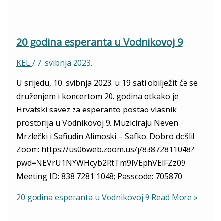
20 godina esperanta u Vodnikovoj 9
KEL
/
7. svibnja 2023.
U srijedu, 10. svibnja 2023. u 19 sati obilježit će se
druženjem i koncertom 20. godina otkako je
Hrvatski savez za esperanto postao vlasnik
prostorija u Vodnikovoj 9. Muziciraju Neven
Mrzlečki i Safiudin Alimoski – Safko. Dobro došli!
Zoom: https://us06web.zoom.us/j/83872811048?
pwd=NEVrU1NYWHcyb2RtTm9lVEphVElFZz09
Meeting ID: 838 7281 1048; Passcode: 705870
20 godina esperanta u Vodnikovoj 9
Read More »