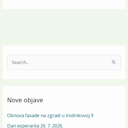
S
e
a
r
Nove objave
c
h
Obnova fasade na zgradi u Vodnikovoj 9
f
Dan esperanta 26. 7. 2026.
o