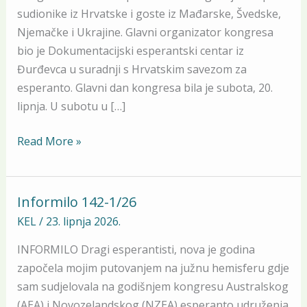
Karlovcu
sudionike iz Hrvatske i goste iz Mađarske, Švedske,
Njemačke i Ukrajine. Glavni organizator kongresa
bio je Dokumentacijski esperantski centar iz
Đurđevca u suradnji s Hrvatskim savezom za
esperanto. Glavni dan kongresa bila je subota, 20.
lipnja. U subotu u […]
Read More »
Informilo 142-1/26
Informilo
142-
KEL
/
23. lipnja 2026.
1/26
INFORMILO Dragi esperantisti, nova je godina
započela mojim putovanjem na južnu hemisferu gdje
sam sudjelovala na godišnjem kongresu Australskog
(AEA) i Novozelandskog (NZEA) esperanto udruženja