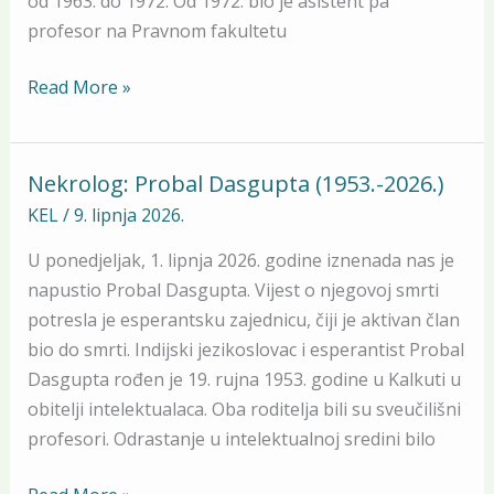
od 1963. do 1972. Od 1972. bio je asistent pa
profesor na Pravnom fakultetu
Read More »
Nekrolog: Probal Dasgupta (1953.-2026.)
Nekrolog:
Probal
KEL
/
9. lipnja 2026.
Dasgupta
U ponedjeljak, 1. lipnja 2026. godine iznenada nas je
(1953.-2026.)
napustio Probal Dasgupta. Vijest o njegovoj smrti
potresla je esperantsku zajednicu, čiji je aktivan član
bio do smrti. Indijski jezikoslovac i esperantist Probal
Dasgupta rođen je 19. rujna 1953. godine u Kalkuti u
obitelji intelektualaca. Oba roditelja bili su sveučilišni
profesori. Odrastanje u intelektualnoj sredini bilo