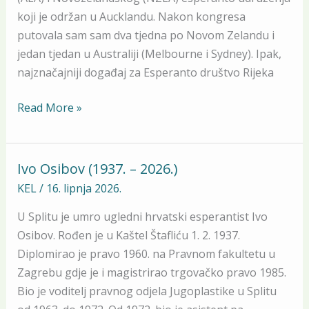
koji je održan u Aucklandu. Nakon kongresa
putovala sam sam dva tjedna po Novom Zelandu i
jedan tjedan u Australiji (Melbourne i Sydney). Ipak,
najznačajniji događaj za Esperanto društvo Rijeka
Read More »
Ivo Osibov (1937. – 2026.)
Ivo
Osibov
KEL
/
16. lipnja 2026.
(1937.
U Splitu je umro ugledni hrvatski esperantist Ivo
–
Osibov. Rođen je u Kaštel Štafliću 1. 2. 1937.
2026.)
Diplomirao je pravo 1960. na Pravnom fakultetu u
Zagrebu gdje je i magistrirao trgovačko pravo 1985.
Bio je voditelj pravnog odjela Jugoplastike u Splitu