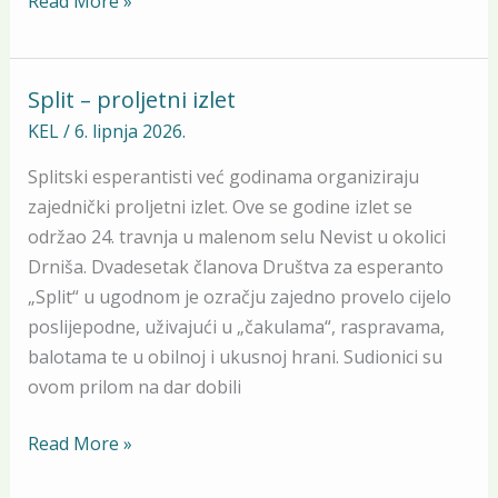
Read More »
Split – proljetni izlet
Split
–
KEL
/
6. lipnja 2026.
proljetni
Splitski esperantisti već godinama organiziraju
izlet
zajednički proljetni izlet. Ove se godine izlet se
održao 24. travnja u malenom selu Nevist u okolici
Drniša. Dvadesetak članova Društva za esperanto
„Split“ u ugodnom je ozračju zajedno provelo cijelo
poslijepodne, uživajući u „čakulama“, raspravama,
balotama te u obilnoj i ukusnoj hrani. Sudionici su
ovom prilom na dar dobili
Read More »