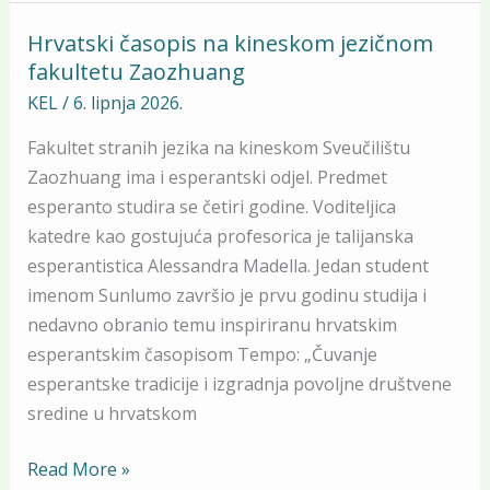
Hrvatski časopis na kineskom jezičnom
Hrvatski
fakultetu Zaozhuang
časopis
na
KEL
/
6. lipnja 2026.
kineskom
Fakultet stranih jezika na kineskom Sveučilištu
jezičnom
Zaozhuang ima i esperantski odjel. Predmet
fakultetu
esperanto studira se četiri godine. Voditeljica
Zaozhuang
katedre kao gostujuća profesorica je talijanska
esperantistica Alessandra Madella. Jedan student
imenom Sunlumo završio je prvu godinu studija i
nedavno obranio temu inspiriranu hrvatskim
esperantskim časopisom Tempo: „Čuvanje
esperantske tradicije i izgradnja povoljne društvene
sredine u hrvatskom
Read More »