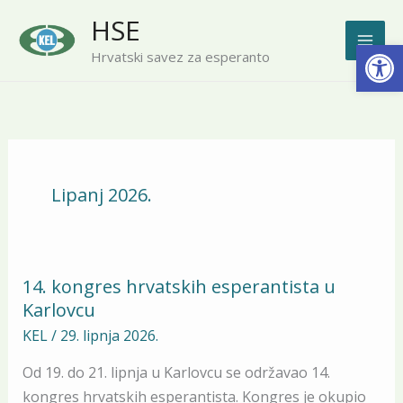
Skip
HSE
to
Open
Hrvatski savez za esperanto
content
Lipanj 2026.
14. kongres hrvatskih esperantista u
14.
Karlovcu
kongres
hrvatskih
KEL
/
29. lipnja 2026.
esperantista
Od 19. do 21. lipnja u Karlovcu se održavao 14.
u
kongres hrvatskih esperantista. Kongres je okupio