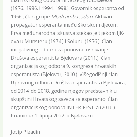
Član Izvršnog odbora Hrvatskog fotosaveza
(1976.-1986. i 1994.-1998.). Govornik esperanta od
1966., član grupe
Mladi ambasadori
. Aktivan
propagator esperanta među školskom djecom.
Prva međunarodna iskustva stekao je tijekom IJK-
ova u Münsteru (1974.) i Solunu (1976.). Član
inicijativnog odbora za ponovno osnivanje
Društva esperantista Bjelovara (2011.), član
organizacijskog odbora 9. kongresa hrvatskih
esperantista (Bjelovar, 2010.). Višegodišnji član
Upravnog odbora Društva esperantista Bjelovara,
od 2014. do 2018. godine njegov predstavnik u
skupštini Hrvatskog saveza za esperanto. Član
organizacijskog odbora INTER-FEST-a (2016.).
Preminuo 1. lipnja 2022. u Bjelovaru.
Josip Pleadin