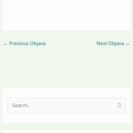
←
Previous Objava
Next Objava
→
S
e
a