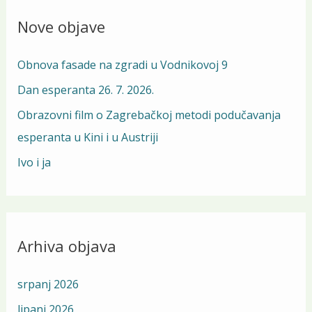
r
Nove objave
c
h
Obnova fasade na zgradi u Vodnikovoj 9
f
Dan esperanta 26. 7. 2026.
o
Obrazovni film o Zagrebačkoj metodi podučavanja
r
esperanta u Kini i u Austriji
:
Ivo i ja
Arhiva objava
srpanj 2026
lipanj 2026