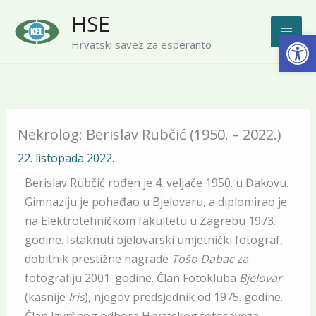
Skip
HSE
to
Open
Hrvatski savez za esperanto
content
Nekrolog: Berislav Rubčić (1950. – 2022.)
22. listopada 2022.
Berislav Rubčić rođen je 4. veljače 1950. u Đakovu.
Gimnaziju je pohađao u Bjelovaru, a diplomirao je
na Elektrotehničkom fakultetu u Zagrebu 1973.
godine. Istaknuti bjelovarski umjetnički fotograf,
dobitnik prestižne nagrade
Tošo Dabac
za
fotografiju 2001. godine. Član Fotokluba
Bjelovar
(kasnije
Iris
), njegov predsjednik od 1975. godine.