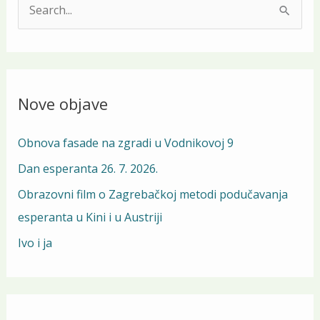
S
e
a
r
Nove objave
c
h
Obnova fasade na zgradi u Vodnikovoj 9
f
Dan esperanta 26. 7. 2026.
o
Obrazovni film o Zagrebačkoj metodi podučavanja
r
esperanta u Kini i u Austriji
:
Ivo i ja