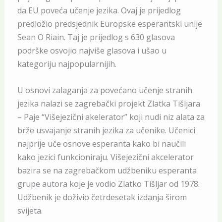
da EU poveća učenje jezika. Ovaj je prijedlog
predložio predsjednik Europske esperantski unije
Sean O Riain. Taj je prijedlog s 630 glasova
podrške osvojio najviše glasova i ušao u
kategoriju najpopularnijih.
U osnovi zalaganja za povećano učenje stranih
jezika nalazi se zagrebački projekt Zlatka Tišljara
– Paje “Višejezični akelerator” koji nudi niz alata za
brže usvajanje stranih jezika za učenike. Učenici
najprije uče osnove esperanta kako bi naučili
kako jezici funkcioniraju. Višejezični akcelerator
bazira se na zagrebačkom udžbeniku esperanta
grupe autora koje je vodio Zlatko Tišljar od 1978.
Udžbenik je doživio četrdesetak izdanja širom
svijeta.