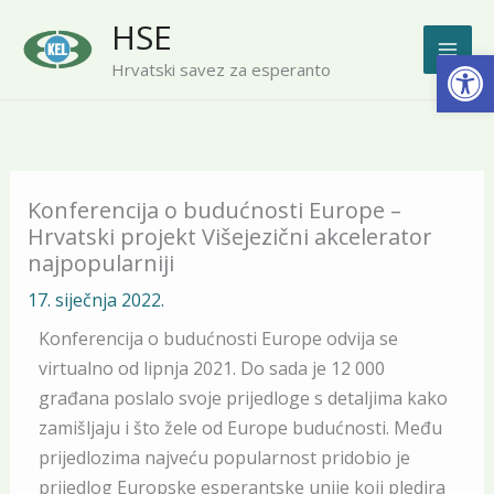
Skip
HSE
to
Open
Hrvatski savez za esperanto
content
Konferencija o budućnosti Europe –
Hrvatski projekt Višejezični akcelerator
najpopularniji
17. siječnja 2022.
Konferencija o budućnosti Europe odvija se
virtualno od lipnja 2021. Do sada je 12 000
građana poslalo svoje prijedloge s detaljima kako
zamišljaju i što žele od Europe budućnosti. Među
prijedlozima najveću popularnost pridobio je
prijedlog Europske esperantske unije koji pledira