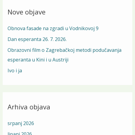
r
Nove objave
c
h
Obnova fasade na zgradi u Vodnikovoj 9
f
Dan esperanta 26. 7. 2026.
o
Obrazovni film o Zagrebačkoj metodi podučavanja
r
esperanta u Kini i u Austriji
:
Ivo i ja
Arhiva objava
srpanj 2026
lipanj 2026