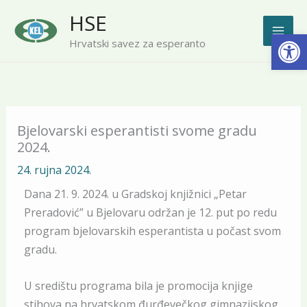
Skip
HSE
to
Open
Hrvatski savez za esperanto
content
Bjelovarski esperantisti svome gradu
2024.
24. rujna 2024.
Dana 21. 9. 2024. u Gradskoj knjižnici „Petar
Preradović” u Bjelovaru održan je 12. put po redu
program bjelovarskih esperantista u počast svom
gradu.
U središtu programa bila je promocija knjige
stihova na hrvatskom đurđevečkog gimnazijskog