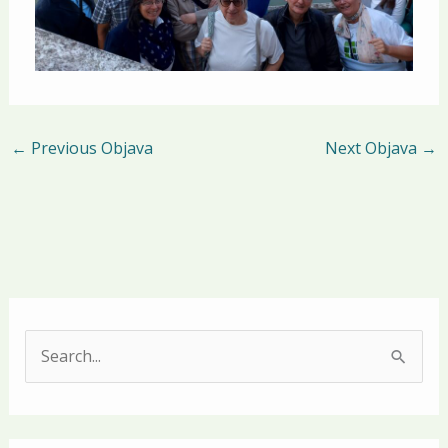
←
Previous Objava
Next Objava
→
S
e
a