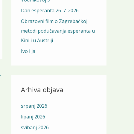
o
r
Dan esperanta 26. 7. 2026.
:
Obrazovni film o Zagrebačkoj
metodi podučavanja esperanta u
Kini i u Austriji
Ivo i ja
→
Arhiva objava
srpanj 2026
lipanj 2026
svibanj 2026