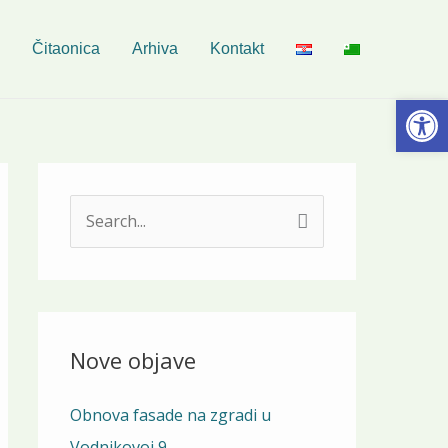
Čitaonica
Arhiva
Kontakt
Open
S
e
a
r
c
Nove objave
h
Obnova fasade na zgradi u
f
Vodnikovoj 9