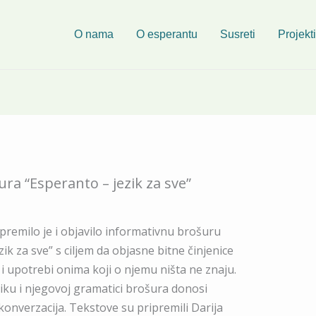
O nama
O esperantu
Susreti
Projekti
ura “Esperanto – jezik za sve”
premilo je i objavilo informativnu brošuru
zik za sve” s ciljem da objasne bitne činjenice
 upotrebi onima koji o njemu ništa ne znaju.
iku i njegovoj gramatici brošura donosi
konverzacija. Tekstove su pripremili Darija