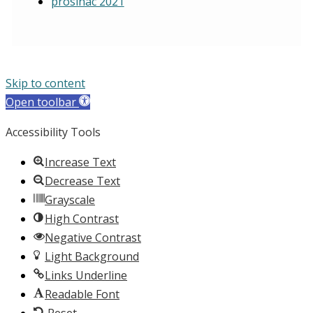
prosinac 2021
Skip to content
Open toolbar
Accessibility Tools
Increase Text
Decrease Text
Grayscale
High Contrast
Negative Contrast
Light Background
Links Underline
Readable Font
Reset