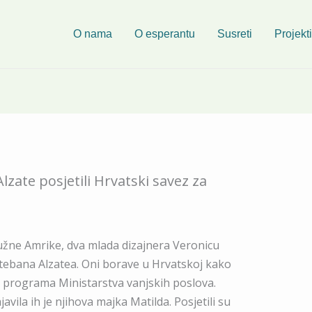
O nama
O esperantu
Susreti
Projekti
lzate posjetili Hrvatski savez za
 Južne Amrike, dva mlada dizajnera Veronicu
tebana Alzatea. Oni borave u Hrvatskoj kako
pu programa Ministarstva vanjskih poslova.
ajavila ih je njihova majka Matilda. Posjetili su