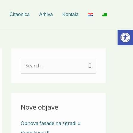
Čitaonica
Arhiva
Kontakt
Open
S
e
a
r
c
Nove objave
h
Obnova fasade na zgradi u
f
Vodnikovoj 9