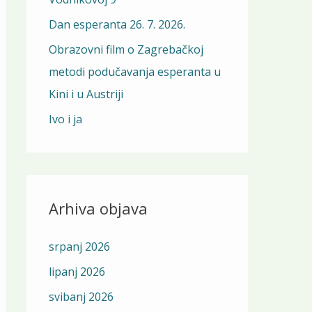
o
r
Dan esperanta 26. 7. 2026.
:
Obrazovni film o Zagrebačkoj
metodi podučavanja esperanta u
Kini i u Austriji
Ivo i ja
Arhiva objava
srpanj 2026
lipanj 2026
svibanj 2026