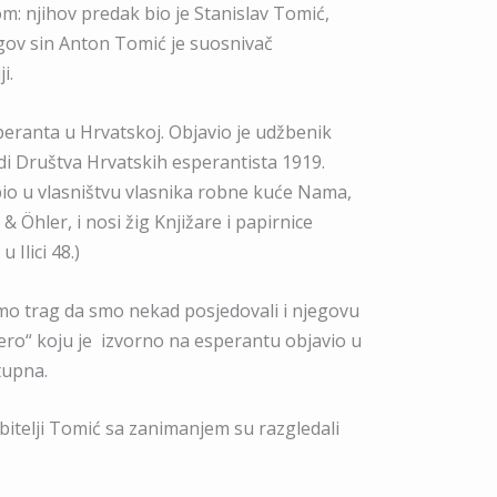
om: njihov predak bio je Stanislav Tomić,
jegov sin Anton Tomić je suosnivač
i.
peranta u Hrvatskoj. Objavio je udžbenik
adi Društva Hrvatskih esperantista 1919.
bio u vlasništvu vlasnika robne kuće Nama,
Öhler, i nosi žig Knjižare i papirnice
Ilici 48.)
mo trag da smo nekad posjedovali i njegovu
 vero“ koju je izvorno na esperantu objavio u
tupna.
itelji Tomić sa zanimanjem su razgledali