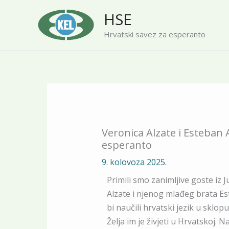
Skip
HSE
to
content
Hrvatski savez za esperanto
Veronica Alzate i Esteban A
esperanto
9. kolovoza 2025.
Primili smo zanimljive goste iz
Alzate i njenog mlađeg brata Es
bi naučili hrvatski jezik u sklo
Želja im je živjeti u Hrvatskoj. N