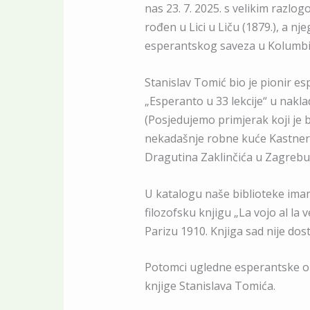
nas 23. 7. 2025. s velikim razlog
rođen u Lici u Liču (1879.), a n
esperantskog saveza u Kolumbij
Stanislav Tomić bio je pionir es
„Esperanto u 33 lekcije“ u nakl
(Posjedujemo primjerak koji je 
nekadašnje robne kuće Kastner & 
Dragutina Zaklinčića u Zagrebu u 
U katalogu naše biblioteke ima
filozofsku knjigu „La vojo al la
Parizu 1910. Knjiga sad nije dos
Potomci ugledne esperantske ob
knjige Stanislava Tomića.