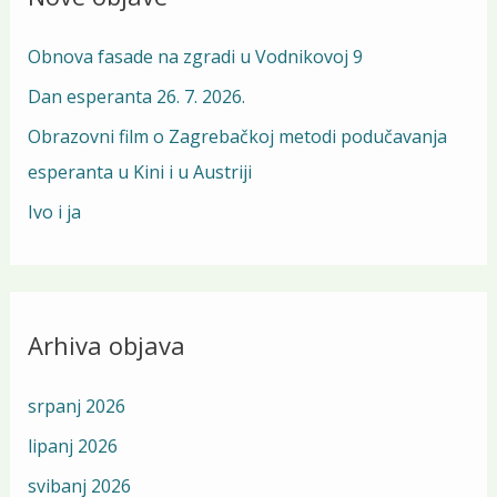
h
Obnova fasade na zgradi u Vodnikovoj 9
f
Dan esperanta 26. 7. 2026.
o
Obrazovni film o Zagrebačkoj metodi podučavanja
r
esperanta u Kini i u Austriji
:
Ivo i ja
Arhiva objava
srpanj 2026
lipanj 2026
svibanj 2026