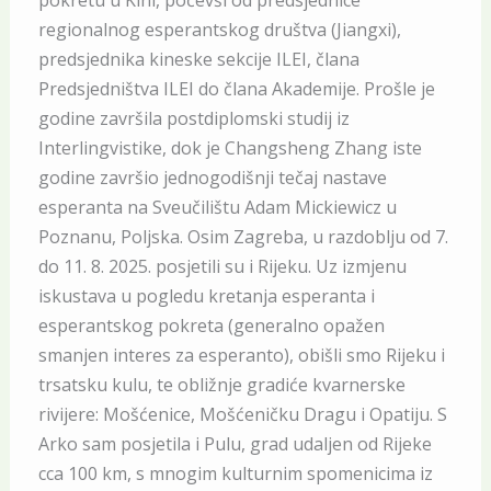
pokretu u Kini, počevši od predsjednice
regionalnog esperantskog društva (Jiangxi),
predsjednika kineske sekcije ILEI, člana
Predsjedništva ILEI do člana Akademije. Prošle je
godine završila postdiplomski studij iz
Interlingvistike, dok je Changsheng Zhang iste
godine završio jednogodišnji tečaj nastave
esperanta na Sveučilištu Adam Mickiewicz u
Poznanu, Poljska. Osim Zagreba, u razdoblju od 7.
do 11. 8. 2025. posjetili su i Rijeku. Uz izmjenu
iskustava u pogledu kretanja esperanta i
esperantskog pokreta (generalno opažen
smanjen interes za esperanto), obišli smo Rijeku i
trsatsku kulu, te obližnje gradiće kvarnerske
rivijere: Mošćenice, Mošćeničku Dragu i Opatiju. S
Arko sam posjetila i Pulu, grad udaljen od Rijeke
cca 100 km, s mnogim kulturnim spomenicima iz