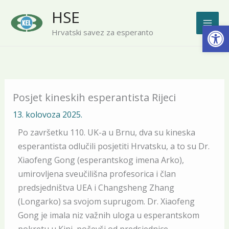
Skip
HSE
to
Open
Hrvatski savez za esperanto
content
Posjet kineskih esperantista Rijeci
13. kolovoza 2025.
Po završetku 110. UK-a u Brnu, dva su kineska
esperantista odlučili posjetiti Hrvatsku, a to su Dr.
Xiaofeng Gong (esperantskog imena Arko),
umirovljena sveučilišna profesorica i član
predsjedništva UEA i Changsheng Zhang
(Longarko) sa svojom suprugom. Dr. Xiaofeng
Gong je imala niz važnih uloga u esperantskom