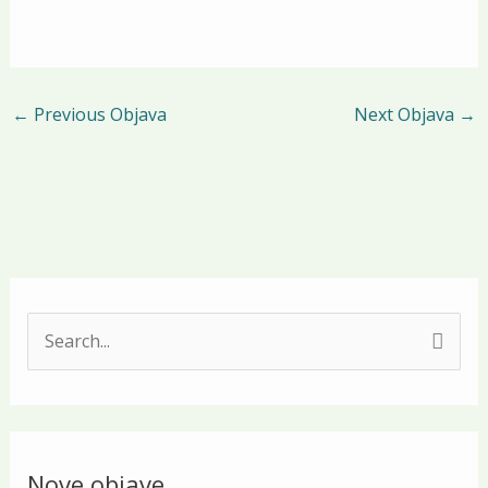
←
Previous Objava
Next Objava
→
S
e
a
r
Nove objave
c