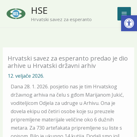
Skip
HSE
to
Open
Hrvatski savez za esperanto
content
Hrvatski savez za esperanto predao je dio
arhive u Hrvatski državni arhiv
12. veljače 2026.
Dana 28. 1. 2026. posjetio nas je tim Hrvatskog
državnog arhiva na čelu s gđom Marijanom Jukić,
voditeljicom Odjela za udruge u Arhivu. Ona je
dovela ekipu od četiri osobe koje su preuzele
pripremljene materijale veličine oko 6 dužnih
metara. Za 730 artefakata pripremljene su liste s
opisom. Bilo je ukupno 14 kutija. Dodali smo još