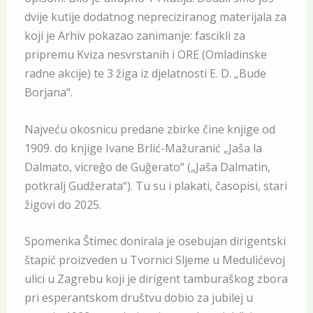
dvije kutije dodatnog nepreciziranog materijala za
koji je Arhiv pokazao zanimanje: fascikli za
pripremu Kviza nesvrstanih i ORE (Omladinske
radne akcije) te 3 žiga iz djelatnosti E. D. „Bude
Borjana“.
Najveću okosnicu predane zbirke čine knjige od
1909. do knjige Ivane Brlić-Mažuranić „Jaša la
Dalmato, vicreĝo de Guĝerato“ („Jaša Dalmatin,
potkralj Gudžerata“). Tu su i plakati, časopisi, stari
žigovi do 2025.
Spomenka Štimec donirala je osebujan dirigentski
štapić proizveden u Tvornici Sljeme u Medulićevoj
ulici u Zagrebu koji je dirigent tamburaškog zbora
pri esperantskom društvu dobio za jubilej u