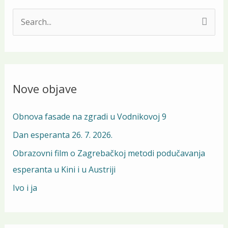
S
e
a
r
Nove objave
c
h
Obnova fasade na zgradi u Vodnikovoj 9
f
Dan esperanta 26. 7. 2026.
o
Obrazovni film o Zagrebačkoj metodi podučavanja
r
esperanta u Kini i u Austriji
:
Ivo i ja