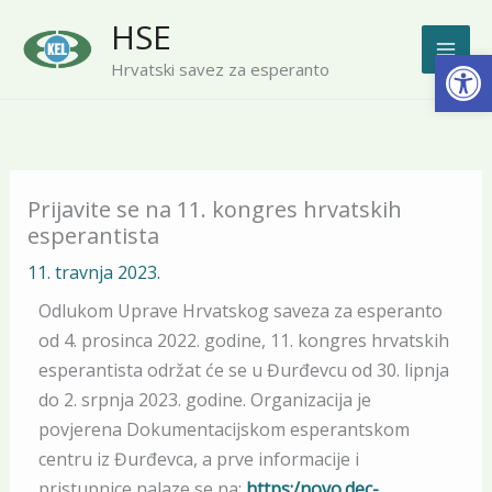
Skip
HSE
to
Open
Hrvatski savez za esperanto
content
Prijavite se na 11. kongres hrvatskih
esperantista
11. travnja 2023.
Odlukom Uprave Hrvatskog saveza za esperanto
od 4. prosinca 2022. godine, 11. kongres hrvatskih
esperantista održat će se u Đurđevcu od 30. lipnja
do 2. srpnja 2023. godine. Organizacija je
povjerena Dokumentacijskom esperantskom
centru iz Đurđevca, a prve informacije i
pristupnice nalaze se na:
https:/novo.dec-