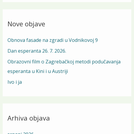
a
r
Nove objave
c
h
Obnova fasade na zgradi u Vodnikovoj 9
f
Dan esperanta 26. 7. 2026.
o
Obrazovni film o Zagrebačkoj metodi podučavanja
r
esperanta u Kini i u Austriji
:
Ivo i ja
Arhiva objava