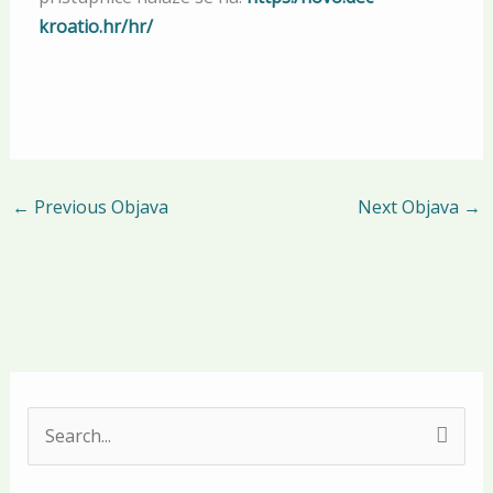
kroatio.hr/hr/
←
Previous Objava
Next Objava
→
S
e