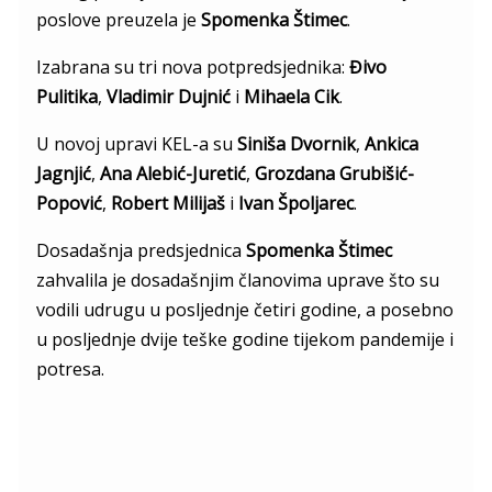
poslove preuzela je
Spomenka Štimec
.
Izabrana su tri nova potpredsjednika:
Đivo
Pulitika
,
Vladimir Dujnić
i
Mihaela Cik
.
U novoj upravi KEL-a su
Siniša Dvornik
,
Ankica
Jagnjić
,
Ana Alebić-Juretić
,
Grozdana Grubišić-
Popović
,
Robert Milijaš
i
Ivan Špoljarec
.
Dosadašnja predsjednica
Spomenka Štimec
zahvalila je dosadašnjim članovima uprave što su
vodili udrugu u posljednje četiri godine, a posebno
u posljednje dvije teške godine tijekom pandemije i
potresa.