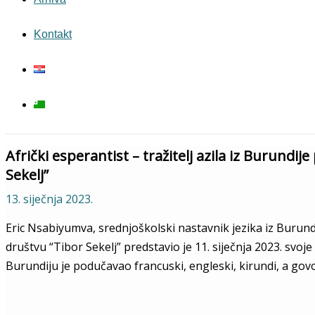
Kontakt
Afrički esperantist – tražitelj azila iz Burund
Sekelj”
13. siječnja 2023.
Eric Nsabiyumva, srednjoškolski nastavnik jezika iz Burun
društvu “Tibor Sekelj” predstavio je 11. siječnja 2023. svoj
Burundiju je podučavao francuski, engleski, kirundi, a govori