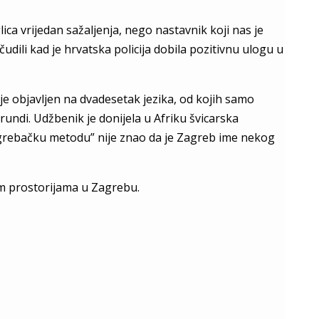
glica vrijedan sažaljenja, nego nastavnik koji nas je
dili kad je hrvatska policija dobila pozitivnu ulogu u
e objavljen na dvadesetak jezika, od kojih samo
rundi. Udžbenik je donijela u Afriku švicarska
Zagrebačku metodu” nije znao da je Zagreb ime nekog
im prostorijama u Zagrebu.