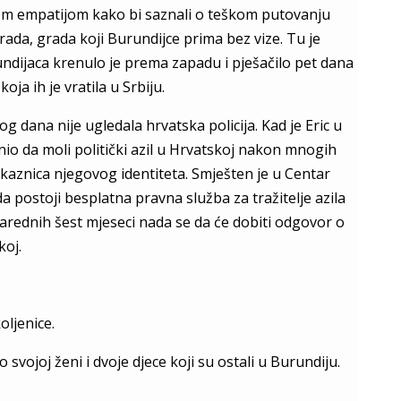
kom empatijom kako bi saznali o teškom putovanju
ada, grada koji Burundijce prima bez vize. Tu je
undijaca krenulo je prema zapadu i pješačilo pet dana
a ih je vratila u Srbiju.
g dana nije ugledala hrvatska policija.
Kad je Eric u
snio da moli politički azil u Hrvatskoj nakon mnogih
iskaznica njegovog identiteta. Smješten je u Centar
da postoji besplatna pravna služba za tražitelje azila
rednih šest mjeseci nada se da će dobiti odgovor o
koj.
oljenice.
 svojoj ženi i dvoje djece koji su ostali u Burundiju.